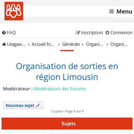
Menu
FAQ
Inscription
Connexion
UtagawaVTT (Randos VTT et VTTAE avec traces GPS)
Accueil forum
Générale
Organisation de sorties & Recherche de partenaires
Organisation de sorties en région Limousin
Organisation de sorties en
région Limousin
Modérateur :
Modérateurs des Forums
Nouveau sujet
7 sujets • Page
1
sur
1
Sujets