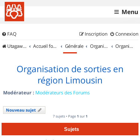
Menu
FAQ
Inscription
Connexion
UtagawaVTT (Randos VTT et VTTAE avec traces GPS)
Accueil forum
Générale
Organisation de sorties & Recherche de partenaires
Organisation de sorties en région Limousin
Organisation de sorties en
région Limousin
Modérateur :
Modérateurs des Forums
Nouveau sujet
7 sujets • Page
1
sur
1
Sujets