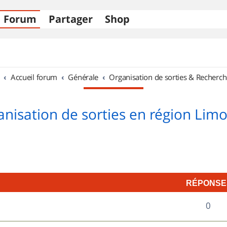
Forum
Partager
Shop
Accueil forum
Générale
Organisation de sorties & Recherch
nisation de sorties en région Lim
RÉPONSE
R
0
é