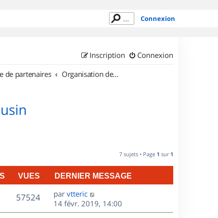
Connexion
Inscription
Connexion
e de partenaires
Organisation de sorties en région Limousin
ousin
7 sujets • Page
1
sur
1
S
VUES
DERNIER MESSAGE
D
par
vtteric
V
57524
e
14 févr. 2019, 14:00
r
u