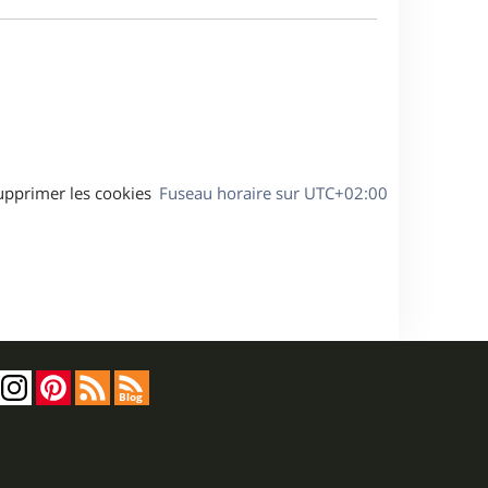
e
a
s
g
s
e
a
g
e
upprimer les cookies
Fuseau horaire sur
UTC+02:00