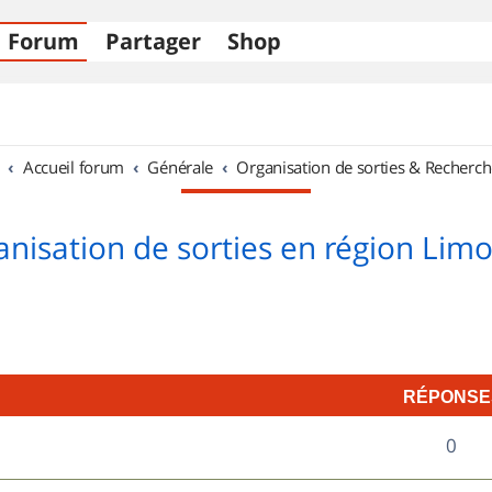
Forum
Partager
Shop
Accueil forum
Générale
Organisation de sorties & Recherch
nisation de sorties en région Lim
RÉPONSE
R
0
é