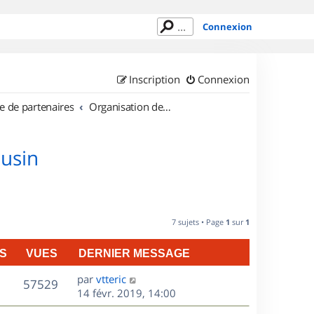
Connexion
Inscription
Connexion
e de partenaires
Organisation de sorties en région Limousin
ousin
7 sujets • Page
1
sur
1
S
VUES
DERNIER MESSAGE
D
par
vtteric
V
57529
e
14 févr. 2019, 14:00
r
u