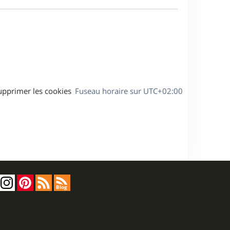
e
a
s
g
s
e
a
g
e
upprimer les cookies
Fuseau horaire sur
UTC+02:00