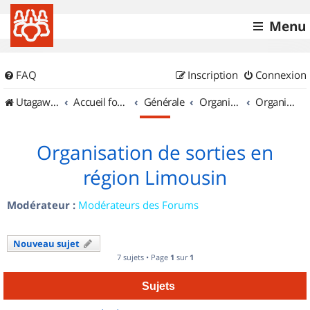
Menu
FAQ
Inscription
Connexion
UtagawaVTT (Randos VTT et VTTAE avec traces GPS)
Accueil forum
Générale
Organisation de sorties & Recherche de partenaires
Organisation de sorties en région Limousin
Organisation de sorties en
région Limousin
Modérateur :
Modérateurs des Forums
Nouveau sujet
7 sujets • Page
1
sur
1
Sujets