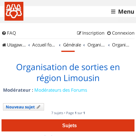
Menu
FAQ
Inscription
Connexion
UtagawaVTT (Randos VTT et VTTAE avec traces GPS)
Accueil forum
Générale
Organisation de sorties & Recherche de partenaires
Organisation de sorties en région Limousin
Organisation de sorties en
région Limousin
Modérateur :
Modérateurs des Forums
Nouveau sujet
7 sujets • Page
1
sur
1
Sujets