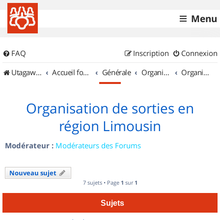
Menu
FAQ
Inscription
Connexion
UtagawaVTT (Randos VTT et VTTAE avec traces GPS)
Accueil forum
Générale
Organisation de sorties & Recherche de partenaires
Organisation de sorties en région Limousin
Organisation de sorties en
région Limousin
Modérateur :
Modérateurs des Forums
Nouveau sujet
7 sujets • Page
1
sur
1
Sujets