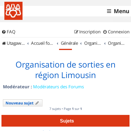
Menu
FAQ
Inscription
Connexion
UtagawaVTT (Randos VTT et VTTAE avec traces GPS)
Accueil forum
Générale
Organisation de sorties & Recherche de partenaires
Organisation de sorties en région Limousin
Organisation de sorties en
région Limousin
Modérateur :
Modérateurs des Forums
Nouveau sujet
7 sujets • Page
1
sur
1
Sujets