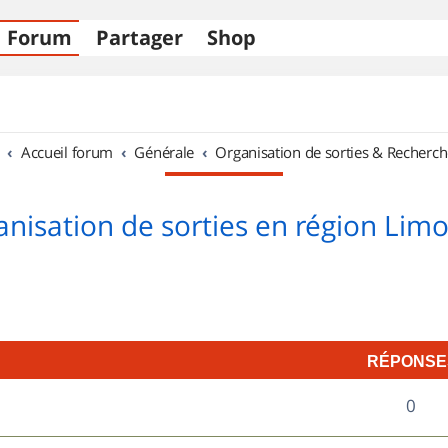
Forum
Partager
Shop
Accueil forum
Générale
Organisation de sorties & Recherch
nisation de sorties en région Lim
RÉPONSE
R
0
é