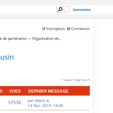
Connexion
Inscription
Connexion
e de partenaires
Organisation de sorties en région Limousin
ousin
7 sujets • Page
1
sur
1
S
VUES
DERNIER MESSAGE
D
par
vtteric
V
57530
e
14 févr. 2019, 14:00
r
u