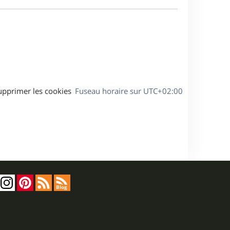
e
a
s
g
s
e
a
g
e
upprimer les cookies
Fuseau horaire sur
UTC+02:00