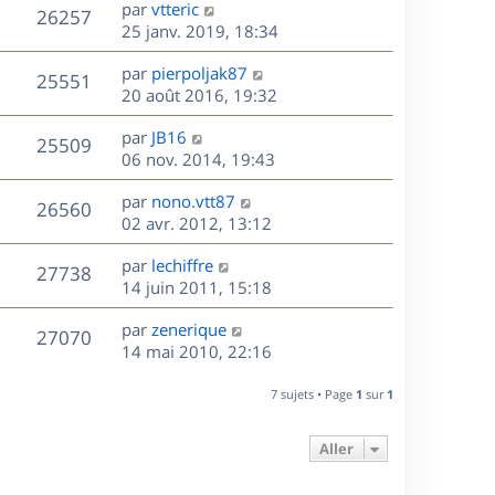
D
par
vtteric
n
V
26257
e
e
25 janv. 2019, 18:34
i
r
u
e
s
D
par
pierpoljak87
n
r
V
25551
e
e
20 août 2016, 19:32
i
m
r
u
e
e
s
D
par
JB16
n
r
V
s
25509
e
e
06 nov. 2014, 19:43
i
m
s
r
u
e
e
a
s
D
par
nono.vtt87
n
r
V
s
26560
g
e
e
02 avr. 2012, 13:12
i
m
s
e
r
u
e
e
a
s
D
par
lechiffre
n
r
V
s
27738
g
e
e
14 juin 2011, 15:18
i
m
s
e
r
u
e
e
a
s
D
par
zenerique
n
r
V
s
27070
g
e
e
14 mai 2010, 22:16
i
m
s
e
r
u
e
e
a
s
n
r
7 sujets • Page
1
sur
1
s
g
e
i
m
s
e
e
e
a
Aller
s
r
s
g
m
s
e