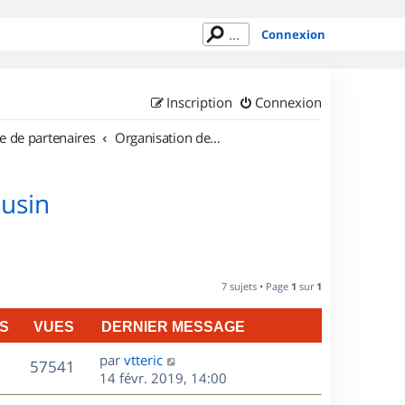
Connexion
Inscription
Connexion
e de partenaires
Organisation de sorties en région Limousin
ousin
7 sujets • Page
1
sur
1
S
VUES
DERNIER MESSAGE
D
par
vtteric
V
57541
e
14 févr. 2019, 14:00
r
u