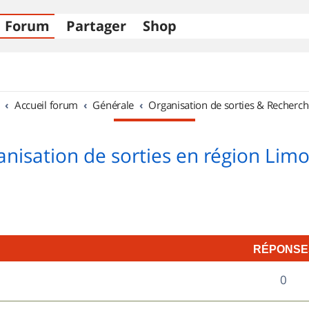
Forum
Partager
Shop
Accueil forum
Générale
Organisation de sorties & Recherch
nisation de sorties en région Lim
RÉPONSE
R
0
é