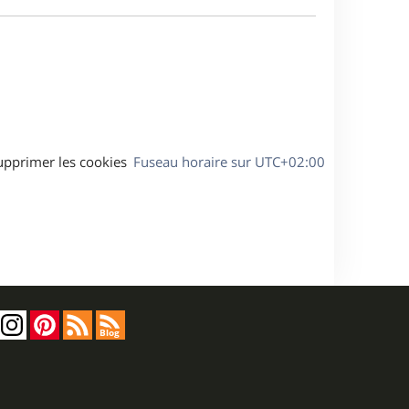
e
a
s
g
s
e
a
g
e
upprimer les cookies
Fuseau horaire sur
UTC+02:00