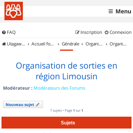
Menu
FAQ
Inscription
Connexion
UtagawaVTT (Randos VTT et VTTAE avec traces GPS)
Accueil forum
Générale
Organisation de sorties & Recherche de partenaires
Organisation de sorties en région Limousin
Organisation de sorties en
région Limousin
Modérateur :
Modérateurs des Forums
Nouveau sujet
7 sujets • Page
1
sur
1
Sujets