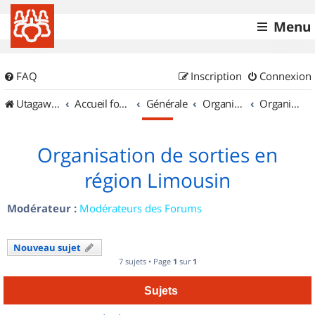
Menu
FAQ
Inscription
Connexion
UtagawaVTT (Randos VTT et VTTAE avec traces GPS)
Accueil forum
Générale
Organisation de sorties & Recherche de partenaires
Organisation de sorties en région Limousin
Organisation de sorties en
région Limousin
Modérateur :
Modérateurs des Forums
Nouveau sujet
7 sujets • Page
1
sur
1
Sujets