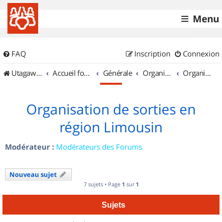
Menu
FAQ
Inscription
Connexion
UtagawaVTT (Randos VTT et VTTAE avec traces GPS)
Accueil forum
Générale
Organisation de sorties & Recherche de partenaires
Organisation de sorties en région Limousin
Organisation de sorties en
région Limousin
Modérateur :
Modérateurs des Forums
Nouveau sujet
7 sujets • Page
1
sur
1
Sujets