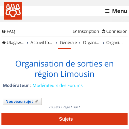
Menu
FAQ
Inscription
Connexion
UtagawaVTT (Randos VTT et VTTAE avec traces GPS)
Accueil forum
Générale
Organisation de sorties & Recherche de partenaires
Organisation de sorties en région Limousin
Organisation de sorties en
région Limousin
Modérateur :
Modérateurs des Forums
Nouveau sujet
7 sujets • Page
1
sur
1
Sujets