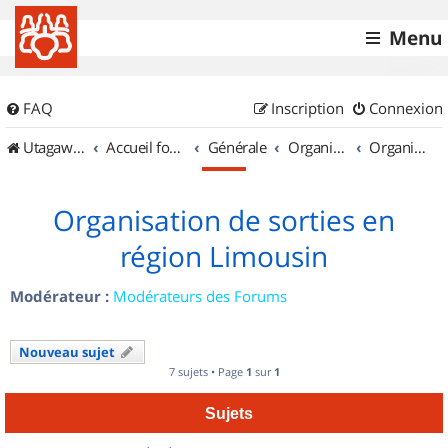
Menu
FAQ
Inscription
Connexion
UtagawaVTT (Randos VTT et VTTAE avec traces GPS)
Accueil forum
Générale
Organisation de sorties & Recherche de partenaires
Organisation de sorties en région Limousin
Organisation de sorties en
région Limousin
Modérateur :
Modérateurs des Forums
Nouveau sujet
7 sujets • Page
1
sur
1
Sujets