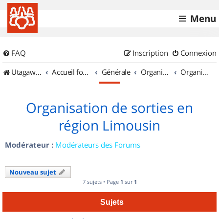
Menu
FAQ
Inscription
Connexion
UtagawaVTT (Randos VTT et VTTAE avec traces GPS)
Accueil forum
Générale
Organisation de sorties & Recherche de partenaires
Organisation de sorties en région Limousin
Organisation de sorties en
région Limousin
Modérateur :
Modérateurs des Forums
Nouveau sujet
7 sujets • Page
1
sur
1
Sujets