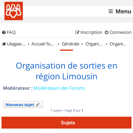
Menu
FAQ
Inscription
Connexion
UtagawaVTT (Randos VTT et VTTAE avec traces GPS)
Accueil forum
Générale
Organisation de sorties & Recherche de partenaires
Organisation de sorties en région Limousin
Organisation de sorties en
région Limousin
Modérateur :
Modérateurs des Forums
Nouveau sujet
7 sujets • Page
1
sur
1
Sujets