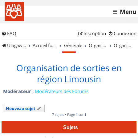
Menu
FAQ
Inscription
Connexion
UtagawaVTT (Randos VTT et VTTAE avec traces GPS)
Accueil forum
Générale
Organisation de sorties & Recherche de partenaires
Organisation de sorties en région Limousin
Organisation de sorties en
région Limousin
Modérateur :
Modérateurs des Forums
Nouveau sujet
7 sujets • Page
1
sur
1
Sujets