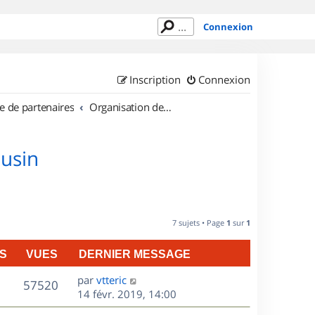
Connexion
Inscription
Connexion
e de partenaires
Organisation de sorties en région Limousin
ousin
7 sujets • Page
1
sur
1
S
VUES
DERNIER MESSAGE
D
par
vtteric
V
57520
e
14 févr. 2019, 14:00
r
u