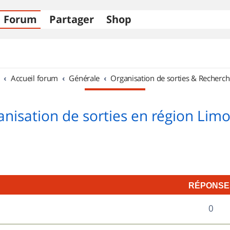
Forum
Partager
Shop
Accueil forum
Générale
Organisation de sorties & Recherch
nisation de sorties en région Lim
RÉPONSE
R
0
é