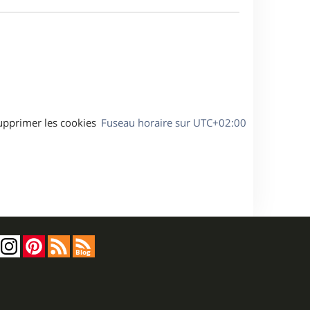
e
a
s
g
s
e
a
g
e
upprimer les cookies
Fuseau horaire sur
UTC+02:00