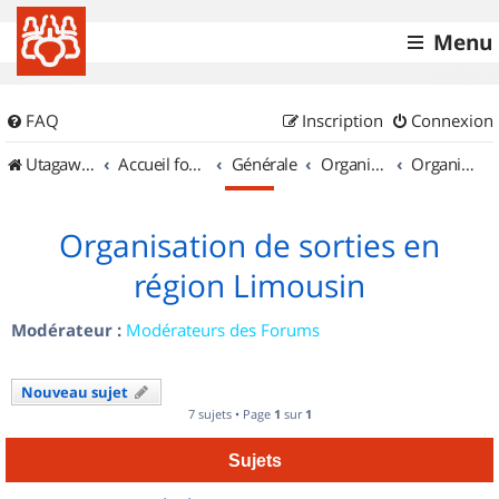
Menu
FAQ
Inscription
Connexion
UtagawaVTT (Randos VTT et VTTAE avec traces GPS)
Accueil forum
Générale
Organisation de sorties & Recherche de partenaires
Organisation de sorties en région Limousin
Organisation de sorties en
région Limousin
Modérateur :
Modérateurs des Forums
Nouveau sujet
7 sujets • Page
1
sur
1
Sujets