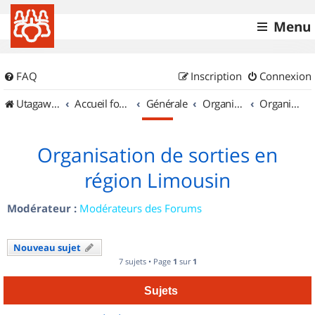
Menu
FAQ
Inscription
Connexion
UtagawaVTT (Randos VTT et VTTAE avec traces GPS)
Accueil forum
Générale
Organisation de sorties & Recherche de partenaires
Organisation de sorties en région Limousin
Organisation de sorties en
région Limousin
Modérateur :
Modérateurs des Forums
Nouveau sujet
7 sujets • Page
1
sur
1
Sujets