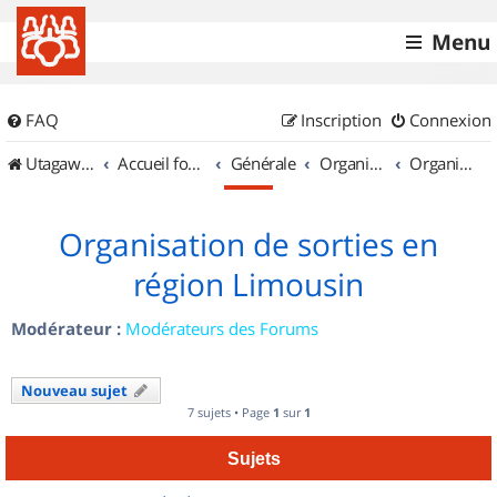
Menu
FAQ
Inscription
Connexion
UtagawaVTT (Randos VTT et VTTAE avec traces GPS)
Accueil forum
Générale
Organisation de sorties & Recherche de partenaires
Organisation de sorties en région Limousin
Organisation de sorties en
région Limousin
Modérateur :
Modérateurs des Forums
Nouveau sujet
7 sujets • Page
1
sur
1
Sujets