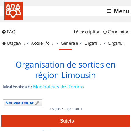
Menu
FAQ
Inscription
Connexion
UtagawaVTT (Randos VTT et VTTAE avec traces GPS)
Accueil forum
Générale
Organisation de sorties & Recherche de partenaires
Organisation de sorties en région Limousin
Organisation de sorties en
région Limousin
Modérateur :
Modérateurs des Forums
Nouveau sujet
7 sujets • Page
1
sur
1
Sujets