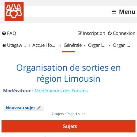
Menu
FAQ
Inscription
Connexion
UtagawaVTT (Randos VTT et VTTAE avec traces GPS)
Accueil forum
Générale
Organisation de sorties & Recherche de partenaires
Organisation de sorties en région Limousin
Organisation de sorties en
région Limousin
Modérateur :
Modérateurs des Forums
Nouveau sujet
7 sujets • Page
1
sur
1
Sujets