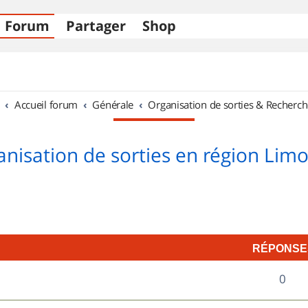
Forum
Partager
Shop
Accueil forum
Générale
Organisation de sorties & Recherch
nisation de sorties en région Lim
RÉPONSE
R
0
é