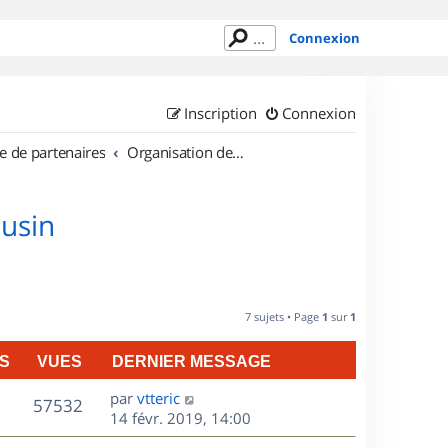
Connexion
Inscription
Connexion
e de partenaires
Organisation de sorties en région Limousin
ousin
7 sujets • Page
1
sur
1
S
VUES
DERNIER MESSAGE
D
par
vtteric
V
57532
e
14 févr. 2019, 14:00
r
u