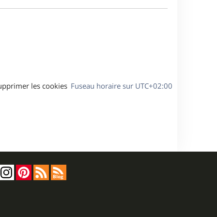
e
a
s
g
s
e
a
g
e
upprimer les cookies
Fuseau horaire sur
UTC+02:00