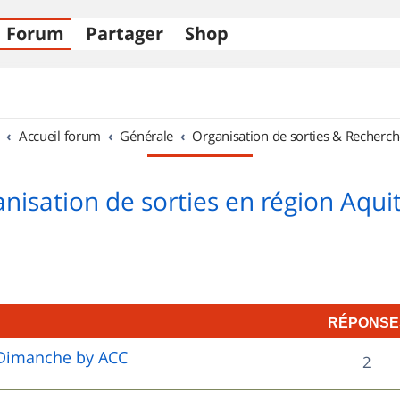
Forum
Partager
Shop
Accueil forum
Générale
Organisation de sorties & Recherch
nisation de sorties en région Aqui
RÉPONSE
e Dimanche by ACC
R
2
é