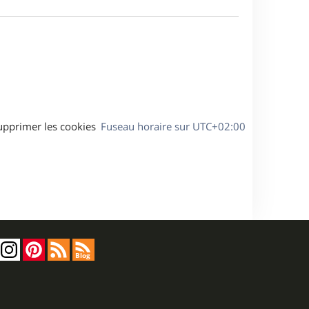
e
a
s
g
s
e
a
g
e
upprimer les cookies
Fuseau horaire sur
UTC+02:00