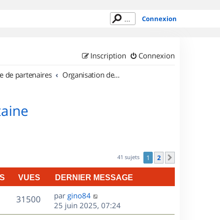
Connexion
Inscription
Connexion
e de partenaires
Organisation de sorties en région Aquitaine
taine
41 sujets
1
2
Suivant
S
VUES
DERNIER MESSAGE
D
par
gino84
V
31500
e
25 juin 2025, 07:24
r
u