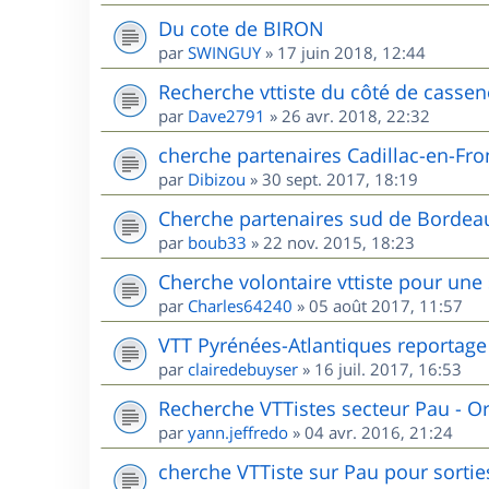
Du cote de BIRON
par
SWINGUY
»
17 juin 2018, 12:44
Recherche vttiste du côté de cassen
par
Dave2791
»
26 avr. 2018, 22:32
cherche partenaires Cadillac-en-Fr
par
Dibizou
»
30 sept. 2017, 18:19
Cherche partenaires sud de Bordea
par
boub33
»
22 nov. 2015, 18:23
Cherche volontaire vttiste pour une
par
Charles64240
»
05 août 2017, 11:57
VTT Pyrénées-Atlantiques reportage
par
clairedebuyser
»
16 juil. 2017, 16:53
Recherche VTTistes secteur Pau - O
par
yann.jeffredo
»
04 avr. 2016, 21:24
cherche VTTiste sur Pau pour sorties