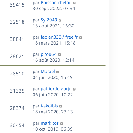
D
par
Poisson chelou
n
V
39415
e
e
30 sept. 2022, 07:34
i
r
u
e
s
D
par
Syl2049
n
r
V
32518
e
e
15 août 2021, 16:30
i
m
r
u
e
e
s
D
par
fabien333@free.fr
n
r
V
s
38841
e
e
18 mars 2021, 15:18
i
m
s
r
u
e
e
a
s
D
par
pitou64
n
r
V
s
28621
g
e
e
16 août 2020, 12:14
i
m
s
e
r
u
e
e
a
s
D
par
Marxel
n
r
V
s
28510
g
e
e
04 juil. 2020, 15:49
i
m
s
e
r
u
e
e
a
s
D
par
patrick.le-gorju
n
r
V
s
31325
g
e
e
06 juin 2020, 10:22
i
m
s
e
r
u
e
e
a
s
D
par
Kakoïbis
n
r
V
s
28374
g
e
e
18 mai 2020, 23:13
i
m
s
e
r
u
e
e
a
s
D
par
markitos
n
r
V
s
30454
g
e
e
10 oct. 2019, 06:39
i
m
s
e