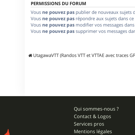
PERMISSIONS DU FORUM
Vous
ne pouvez pas
publier de nouveaux sujets 
Vous
ne pouvez pas
répondre aux sujets dans ce
Vous
ne pouvez pas
modifier vos messages dans
Vous
ne pouvez pas
supprimer vos messages dan
UtagawaVTT (Randos VTT et VTTAE avec traces GP
Qui sommes-nous ?
Contact & Logos
Services pros
Mentions légales