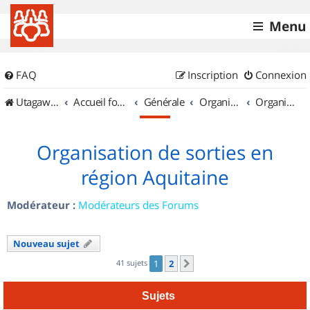
Menu
FAQ
Inscription
Connexion
UtagawaVTT (Randos VTT et VTTAE avec traces GPS)
Accueil forum
Générale
Organisation de sorties & Recherche de partenaires
Organisation de sorties en région Aquitaine
Organisation de sorties en
région Aquitaine
Modérateur :
Modérateurs des Forums
Nouveau sujet
41 sujets
1
2
Suivant
Sujets