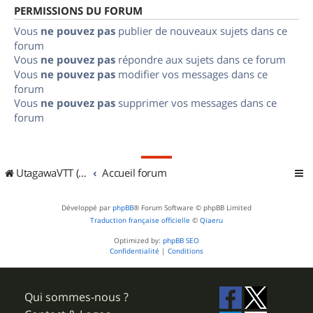
PERMISSIONS DU FORUM
Vous
ne pouvez pas
publier de nouveaux sujets dans ce
forum
Vous
ne pouvez pas
répondre aux sujets dans ce forum
Vous
ne pouvez pas
modifier vos messages dans ce
forum
Vous
ne pouvez pas
supprimer vos messages dans ce
forum
UtagawaVTT (Randos VTT et VTTAE avec traces GPS)
Accueil forum
Développé par
phpBB
® Forum Software © phpBB Limited
Traduction française officielle
©
Qiaeru
Optimized by:
phpBB SEO
Confidentialité
|
Conditions
Qui sommes-nous ?