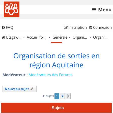
Menu
FAQ
Inscription
Connexion
UtagawaVTT (Randos VTT et VTTAE avec traces GPS)
Accueil forum
Générale
Organisation de sorties & Recherche de partenaires
Organisation de sorties en région Aquitaine
Organisation de sorties en
région Aquitaine
Modérateur :
Modérateurs des Forums
Nouveau sujet
41 sujets
1
2
Suivant
Sujets