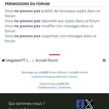
PERMISSIONS DU FORUM
Vous
ne pouvez pas
publier de nouveaux sujets dans ce
forum
Vous
ne pouvez pas
répondre aux sujets dans ce forum
Vous
ne pouvez pas
modifier vos messages dans ce
forum
Vous
ne pouvez pas
supprimer vos messages dans ce
forum
UtagawaVTT (Randos VTT et VTTAE avec traces GPS)
Accueil forum
Développé par
phpBB
® Forum Software © phpBB Limited
Traduction française officielle
©
Qiaeru
Optimized by:
phpBB SEO
Confidentialité
|
Conditions
Qui sommes-nous ?