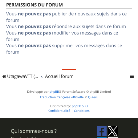
PERMISSIONS DU FORUM
Vous
ne pouvez pas
publier de nouveaux sujets dans ce
forum
Vous
ne pouvez pas
répondre aux sujets dans ce forum
Vous
ne pouvez pas
modifier vos messages dans ce
forum
Vous
ne pouvez pas
supprimer vos messages dans ce
forum
UtagawaVTT (Randos VTT et VTTAE avec traces GPS)
Accueil forum
Développé par
phpBB
® Forum Software © phpBB Limited
Traduction française officielle
©
Qiaeru
Optimized by:
phpBB SEO
Confidentialité
|
Conditions
Qui sommes-nous ?