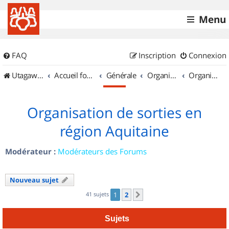
Menu
FAQ
Inscription
Connexion
UtagawaVTT (Randos VTT et VTTAE avec traces GPS)
Accueil forum
Générale
Organisation de sorties & Recherche de partenaires
Organisation de sorties en région Aquitaine
Organisation de sorties en
région Aquitaine
Modérateur :
Modérateurs des Forums
Nouveau sujet
41 sujets
1
2
Suivant
Sujets