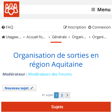
Menu
FAQ
Inscription
Connexion
UtagawaVTT (Randos VTT et VTTAE avec traces GPS)
Accueil forum
Générale
Organisation de sorties & Recherche de partenaires
Organisation de sorties en région Aquitaine
Organisation de sorties en
région Aquitaine
Modérateur :
Modérateurs des Forums
Nouveau sujet
41 sujets
1
2
Suivant
Sujets