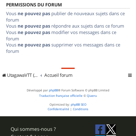
PERMISSIONS DU FORUM
Vous
ne pouvez pas
publier de nouveaux sujets dans ce
forum
Vous
ne pouvez pas
répondre aux sujets dans ce forum
Vous
ne pouvez pas
modifier vos messages dans ce
forum
Vous
ne pouvez pas
supprimer vos messages dans ce
forum
UtagawaVTT (Randos VTT et VTTAE avec traces GPS)
Accueil forum
Développé par
phpBB
® Forum Software © phpBB Limited
Traduction française officielle
©
Qiaeru
Optimized by:
phpBB SEO
Confidentialité
|
Conditions
Qui sommes-nous ?