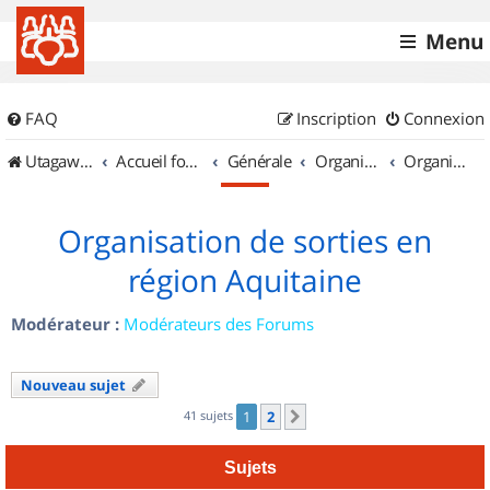
Menu
FAQ
Inscription
Connexion
UtagawaVTT (Randos VTT et VTTAE avec traces GPS)
Accueil forum
Générale
Organisation de sorties & Recherche de partenaires
Organisation de sorties en région Aquitaine
Organisation de sorties en
région Aquitaine
Modérateur :
Modérateurs des Forums
Nouveau sujet
41 sujets
1
2
Suivant
Sujets