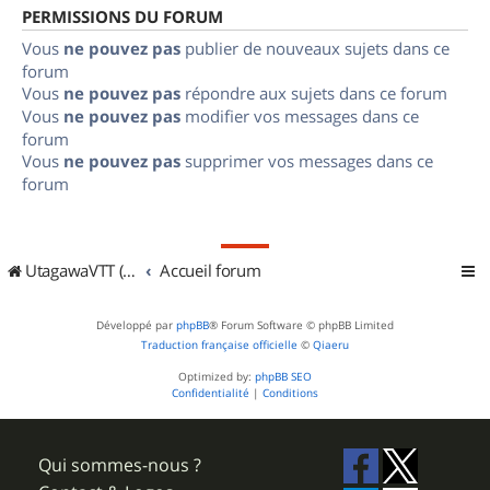
PERMISSIONS DU FORUM
Vous
ne pouvez pas
publier de nouveaux sujets dans ce
forum
Vous
ne pouvez pas
répondre aux sujets dans ce forum
Vous
ne pouvez pas
modifier vos messages dans ce
forum
Vous
ne pouvez pas
supprimer vos messages dans ce
forum
UtagawaVTT (Randos VTT et VTTAE avec traces GPS)
Accueil forum
Développé par
phpBB
® Forum Software © phpBB Limited
Traduction française officielle
©
Qiaeru
Optimized by:
phpBB SEO
Confidentialité
|
Conditions
Qui sommes-nous ?