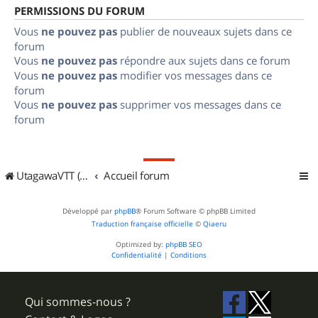
PERMISSIONS DU FORUM
Vous
ne pouvez pas
publier de nouveaux sujets dans ce
forum
Vous
ne pouvez pas
répondre aux sujets dans ce forum
Vous
ne pouvez pas
modifier vos messages dans ce
forum
Vous
ne pouvez pas
supprimer vos messages dans ce
forum
UtagawaVTT (Randos VTT et VTTAE avec traces GPS)
Accueil forum
Développé par
phpBB
® Forum Software © phpBB Limited
Traduction française officielle
©
Qiaeru
Optimized by:
phpBB SEO
Confidentialité
|
Conditions
Qui sommes-nous ?