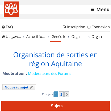
Menu
FAQ
Inscription
Connexion
UtagawaVTT (Randos VTT et VTTAE avec traces GPS)
Accueil forum
Générale
Organisation de sorties & Recherche de partenaires
Organisation de sorties en région Aquitaine
Organisation de sorties en
région Aquitaine
Modérateur :
Modérateurs des Forums
Nouveau sujet
41 sujets
1
2
Suivant
Sujets