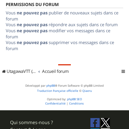
PERMISSIONS DU FORUM
Vous
ne pouvez pas
publier de nouveaux sujets dans ce
forum
Vous
ne pouvez pas
répondre aux sujets dans ce forum
Vous
ne pouvez pas
modifier vos messages dans ce
forum
Vous
ne pouvez pas
supprimer vos messages dans ce
forum
UtagawaVTT (Randos VTT et VTTAE avec traces GPS)
Accueil forum
Développé par
phpBB
® Forum Software © phpBB Limited
Traduction française officielle
©
Qiaeru
Optimized by:
phpBB SEO
Confidentialité
|
Conditions
Qui sommes-nous ?