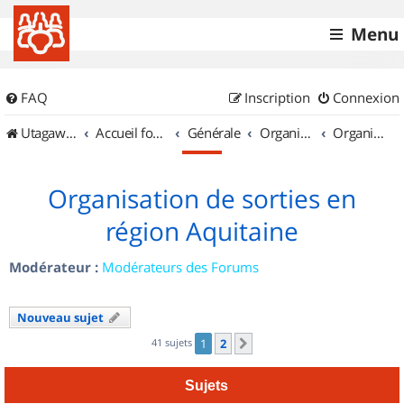
Menu
FAQ
Inscription
Connexion
UtagawaVTT (Randos VTT et VTTAE avec traces GPS)
Accueil forum
Générale
Organisation de sorties & Recherche de partenaires
Organisation de sorties en région Aquitaine
Organisation de sorties en
région Aquitaine
Modérateur :
Modérateurs des Forums
Nouveau sujet
41 sujets
1
2
Suivant
Sujets