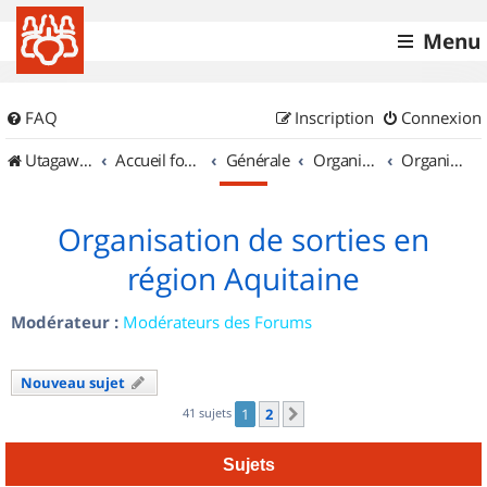
Menu
FAQ
Inscription
Connexion
UtagawaVTT (Randos VTT et VTTAE avec traces GPS)
Accueil forum
Générale
Organisation de sorties & Recherche de partenaires
Organisation de sorties en région Aquitaine
Organisation de sorties en
région Aquitaine
Modérateur :
Modérateurs des Forums
Nouveau sujet
41 sujets
1
2
Suivant
Sujets