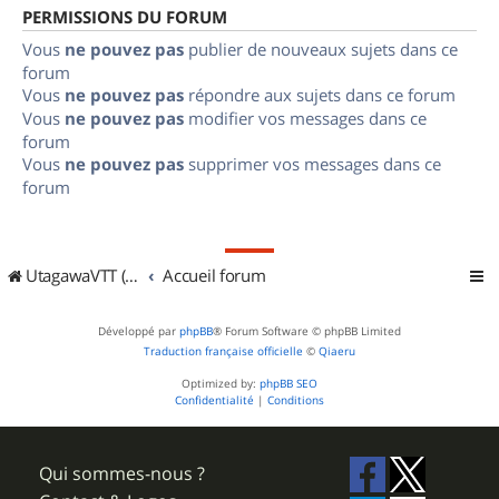
PERMISSIONS DU FORUM
Vous
ne pouvez pas
publier de nouveaux sujets dans ce
forum
Vous
ne pouvez pas
répondre aux sujets dans ce forum
Vous
ne pouvez pas
modifier vos messages dans ce
forum
Vous
ne pouvez pas
supprimer vos messages dans ce
forum
UtagawaVTT (Randos VTT et VTTAE avec traces GPS)
Accueil forum
Développé par
phpBB
® Forum Software © phpBB Limited
Traduction française officielle
©
Qiaeru
Optimized by:
phpBB SEO
Confidentialité
|
Conditions
Qui sommes-nous ?