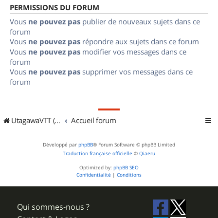
PERMISSIONS DU FORUM
Vous
ne pouvez pas
publier de nouveaux sujets dans ce
forum
Vous
ne pouvez pas
répondre aux sujets dans ce forum
Vous
ne pouvez pas
modifier vos messages dans ce
forum
Vous
ne pouvez pas
supprimer vos messages dans ce
forum
UtagawaVTT (Randos VTT et VTTAE avec traces GPS)
Accueil forum
Développé par
phpBB
® Forum Software © phpBB Limited
Traduction française officielle
©
Qiaeru
Optimized by:
phpBB SEO
Confidentialité
|
Conditions
Qui sommes-nous ?