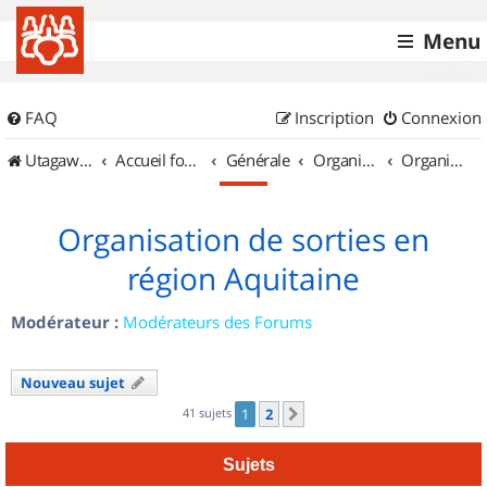
Menu
FAQ
Inscription
Connexion
UtagawaVTT (Randos VTT et VTTAE avec traces GPS)
Accueil forum
Générale
Organisation de sorties & Recherche de partenaires
Organisation de sorties en région Aquitaine
Organisation de sorties en
région Aquitaine
Modérateur :
Modérateurs des Forums
Nouveau sujet
41 sujets
1
2
Suivant
Sujets