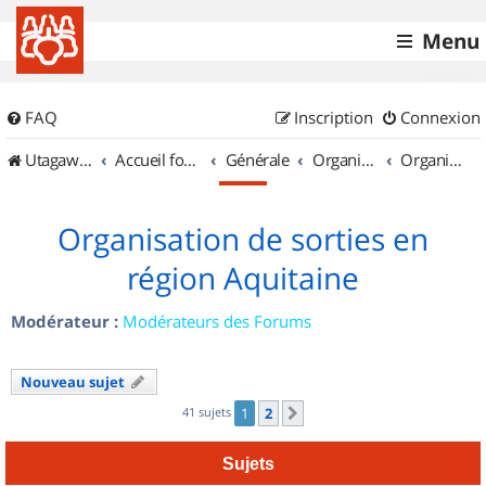
Menu
FAQ
Inscription
Connexion
UtagawaVTT (Randos VTT et VTTAE avec traces GPS)
Accueil forum
Générale
Organisation de sorties & Recherche de partenaires
Organisation de sorties en région Aquitaine
Organisation de sorties en
région Aquitaine
Modérateur :
Modérateurs des Forums
Nouveau sujet
41 sujets
1
2
Suivant
Sujets