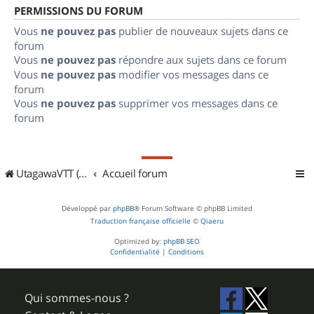
PERMISSIONS DU FORUM
Vous
ne pouvez pas
publier de nouveaux sujets dans ce
forum
Vous
ne pouvez pas
répondre aux sujets dans ce forum
Vous
ne pouvez pas
modifier vos messages dans ce
forum
Vous
ne pouvez pas
supprimer vos messages dans ce
forum
UtagawaVTT (Randos VTT et VTTAE avec traces GPS)
Accueil forum
Développé par
phpBB
® Forum Software © phpBB Limited
Traduction française officielle
©
Qiaeru
Optimized by:
phpBB SEO
Confidentialité
|
Conditions
Qui sommes-nous ?