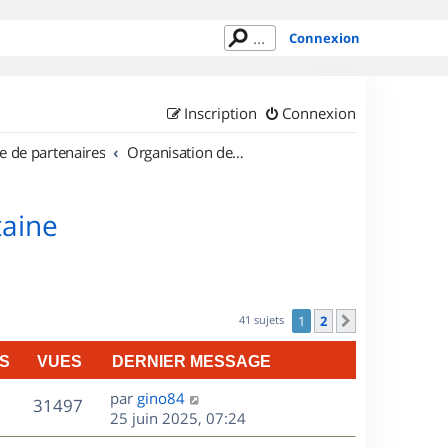
Connexion
Inscription
Connexion
e de partenaires
Organisation de sorties en région Aquitaine
taine
41 sujets
1
2
Suivant
S
VUES
DERNIER MESSAGE
D
par
gino84
V
31497
e
25 juin 2025, 07:24
r
u