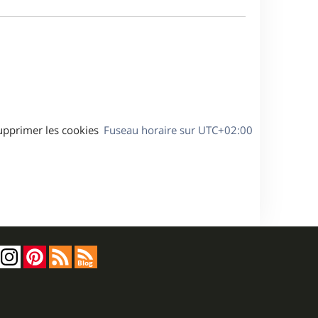
e
a
s
g
s
e
a
g
e
upprimer les cookies
Fuseau horaire sur
UTC+02:00