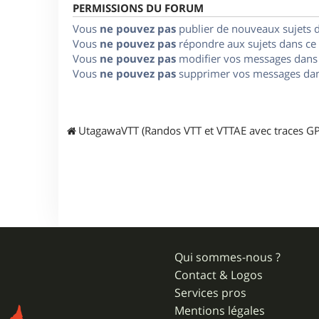
PERMISSIONS DU FORUM
Vous
ne pouvez pas
publier de nouveaux sujets 
Vous
ne pouvez pas
répondre aux sujets dans ce
Vous
ne pouvez pas
modifier vos messages dans
Vous
ne pouvez pas
supprimer vos messages dan
UtagawaVTT (Randos VTT et VTTAE avec traces GP
Qui sommes-nous ?
Contact & Logos
Services pros
Mentions légales