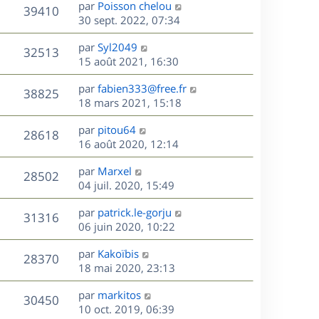
D
par
Poisson chelou
n
V
39410
e
e
30 sept. 2022, 07:34
i
r
u
e
s
D
par
Syl2049
n
r
V
32513
e
e
15 août 2021, 16:30
i
m
r
u
e
e
s
D
par
fabien333@free.fr
n
r
V
s
38825
e
e
18 mars 2021, 15:18
i
m
s
r
u
e
e
a
s
D
par
pitou64
n
r
V
s
28618
g
e
e
16 août 2020, 12:14
i
m
s
e
r
u
e
e
a
s
D
par
Marxel
n
r
V
s
28502
g
e
e
04 juil. 2020, 15:49
i
m
s
e
r
u
e
e
a
s
D
par
patrick.le-gorju
n
r
V
s
31316
g
e
e
06 juin 2020, 10:22
i
m
s
e
r
u
e
e
a
s
D
par
Kakoïbis
n
r
V
s
28370
g
e
e
18 mai 2020, 23:13
i
m
s
e
r
u
e
e
a
s
D
par
markitos
n
r
V
s
30450
g
e
e
10 oct. 2019, 06:39
i
m
s
e