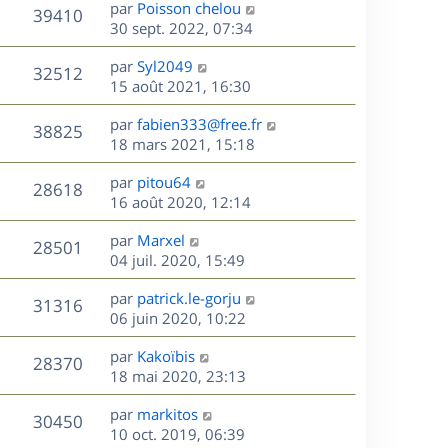
D
par
Poisson chelou
n
V
39410
e
e
30 sept. 2022, 07:34
i
r
u
e
s
D
par
Syl2049
n
r
V
32512
e
e
15 août 2021, 16:30
i
m
r
u
e
e
s
D
par
fabien333@free.fr
n
r
V
s
38825
e
e
18 mars 2021, 15:18
i
m
s
r
u
e
e
a
s
D
par
pitou64
n
r
V
s
28618
g
e
e
16 août 2020, 12:14
i
m
s
e
r
u
e
e
a
s
D
par
Marxel
n
r
V
s
28501
g
e
e
04 juil. 2020, 15:49
i
m
s
e
r
u
e
e
a
s
D
par
patrick.le-gorju
n
r
V
s
31316
g
e
e
06 juin 2020, 10:22
i
m
s
e
r
u
e
e
a
s
D
par
Kakoïbis
n
r
V
s
28370
g
e
e
18 mai 2020, 23:13
i
m
s
e
r
u
e
e
a
s
D
par
markitos
n
r
V
s
30450
g
e
e
10 oct. 2019, 06:39
i
m
s
e