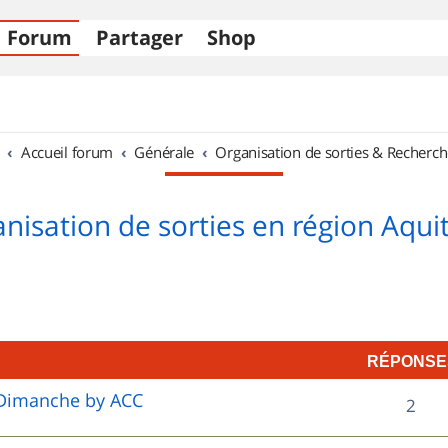
Forum
Partager
Shop
Accueil forum
Générale
Organisation de sorties & Recherch
nisation de sorties en région Aqui
RÉPONSE
e Dimanche by ACC
R
2
é