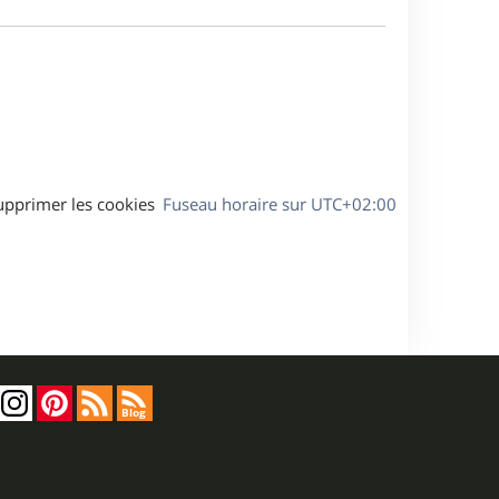
e
a
s
g
s
e
a
g
e
upprimer les cookies
Fuseau horaire sur
UTC+02:00