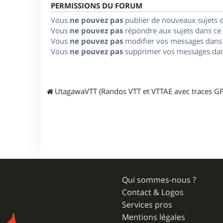
PERMISSIONS DU FORUM
Vous
ne pouvez pas
publier de nouveaux sujets 
Vous
ne pouvez pas
répondre aux sujets dans ce
Vous
ne pouvez pas
modifier vos messages dans
Vous
ne pouvez pas
supprimer vos messages dan
UtagawaVTT (Randos VTT et VTTAE avec traces GP
Qui sommes-nous ?
Contact & Logos
Services pros
Mentions légales