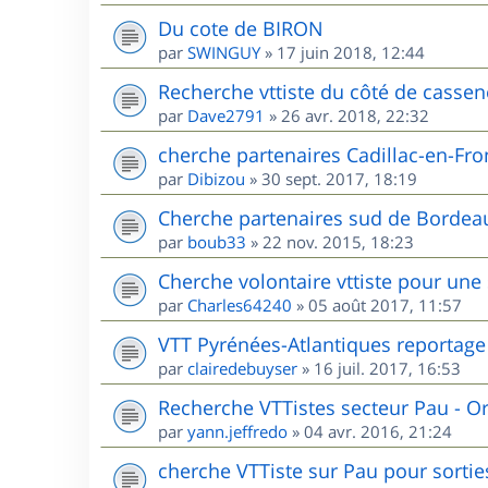
Du cote de BIRON
par
SWINGUY
»
17 juin 2018, 12:44
Recherche vttiste du côté de cassen
par
Dave2791
»
26 avr. 2018, 22:32
cherche partenaires Cadillac-en-Fr
par
Dibizou
»
30 sept. 2017, 18:19
Cherche partenaires sud de Bordea
par
boub33
»
22 nov. 2015, 18:23
Cherche volontaire vttiste pour une
par
Charles64240
»
05 août 2017, 11:57
VTT Pyrénées-Atlantiques reportage
par
clairedebuyser
»
16 juil. 2017, 16:53
Recherche VTTistes secteur Pau - O
par
yann.jeffredo
»
04 avr. 2016, 21:24
cherche VTTiste sur Pau pour sorties