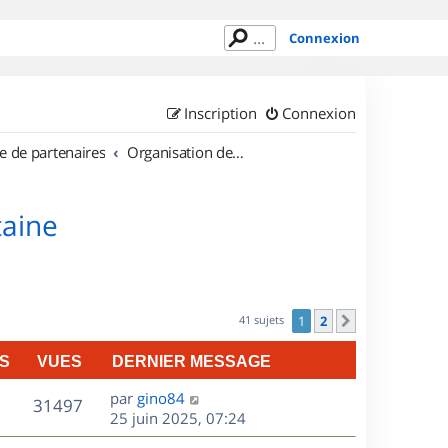
Connexion
Inscription
Connexion
e de partenaires
Organisation de sorties en région Aquitaine
taine
41 sujets
1
2
Suivant
S
VUES
DERNIER MESSAGE
D
par
gino84
V
31497
e
25 juin 2025, 07:24
r
u