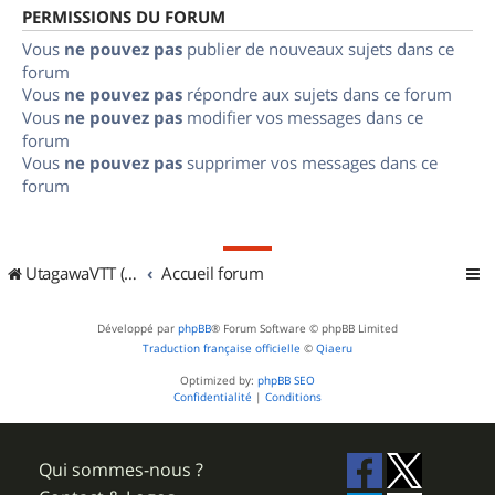
PERMISSIONS DU FORUM
Vous
ne pouvez pas
publier de nouveaux sujets dans ce
forum
Vous
ne pouvez pas
répondre aux sujets dans ce forum
Vous
ne pouvez pas
modifier vos messages dans ce
forum
Vous
ne pouvez pas
supprimer vos messages dans ce
forum
UtagawaVTT (Randos VTT et VTTAE avec traces GPS)
Accueil forum
Développé par
phpBB
® Forum Software © phpBB Limited
Traduction française officielle
©
Qiaeru
Optimized by:
phpBB SEO
Confidentialité
|
Conditions
Qui sommes-nous ?