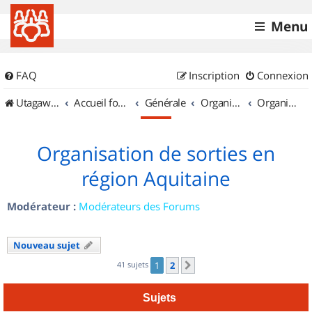
Menu
FAQ
Inscription
Connexion
UtagawaVTT (Randos VTT et VTTAE avec traces GPS)
Accueil forum
Générale
Organisation de sorties & Recherche de partenaires
Organisation de sorties en région Aquitaine
Organisation de sorties en
région Aquitaine
Modérateur :
Modérateurs des Forums
Nouveau sujet
41 sujets
1
2
Suivant
Sujets