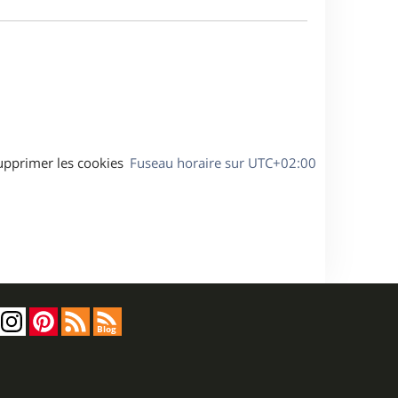
e
a
s
g
s
e
a
g
e
upprimer les cookies
Fuseau horaire sur
UTC+02:00