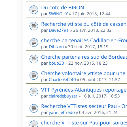
Du cote de BIRON
par
SWINGUY
»
17 juin 2018, 12:44
Recherche vttiste du côté de cassen
par
Dave2791
»
26 avr. 2018, 22:32
cherche partenaires Cadillac-en-Fr
par
Dibizou
»
30 sept. 2017, 18:19
Cherche partenaires sud de Bordea
par
boub33
»
22 nov. 2015, 18:23
Cherche volontaire vttiste pour une
par
Charles64240
»
05 août 2017, 11:57
VTT Pyrénées-Atlantiques reportage
par
clairedebuyser
»
16 juil. 2017, 16:53
Recherche VTTistes secteur Pau - O
par
yann.jeffredo
»
04 avr. 2016, 21:24
cherche VTTiste sur Pau pour sorties