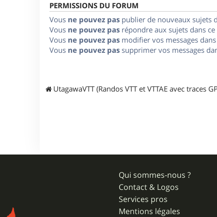
PERMISSIONS DU FORUM
Vous
ne pouvez pas
publier de nouveaux sujets 
Vous
ne pouvez pas
répondre aux sujets dans ce
Vous
ne pouvez pas
modifier vos messages dans
Vous
ne pouvez pas
supprimer vos messages dan
UtagawaVTT (Randos VTT et VTTAE avec traces GP
Qui sommes-nous ?
Contact & Logos
Services pros
Mentions légales