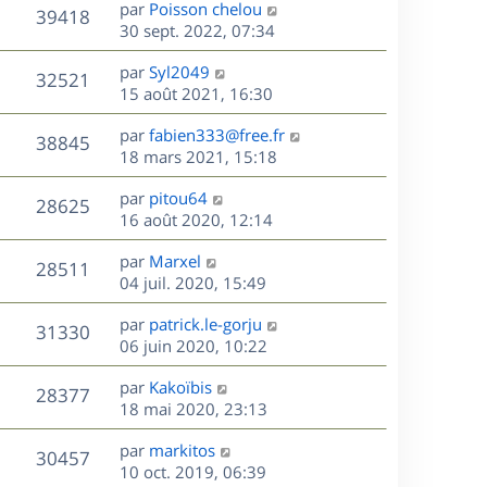
D
par
Poisson chelou
n
V
39418
e
e
30 sept. 2022, 07:34
i
r
u
e
s
D
par
Syl2049
n
r
V
32521
e
e
15 août 2021, 16:30
i
m
r
u
e
e
s
D
par
fabien333@free.fr
n
r
V
s
38845
e
e
18 mars 2021, 15:18
i
m
s
r
u
e
e
a
s
D
par
pitou64
n
r
V
s
28625
g
e
e
16 août 2020, 12:14
i
m
s
e
r
u
e
e
a
s
D
par
Marxel
n
r
V
s
28511
g
e
e
04 juil. 2020, 15:49
i
m
s
e
r
u
e
e
a
s
D
par
patrick.le-gorju
n
r
V
s
31330
g
e
e
06 juin 2020, 10:22
i
m
s
e
r
u
e
e
a
s
D
par
Kakoïbis
n
r
V
s
28377
g
e
e
18 mai 2020, 23:13
i
m
s
e
r
u
e
e
a
s
D
par
markitos
n
r
V
s
30457
g
e
e
10 oct. 2019, 06:39
i
m
s
e