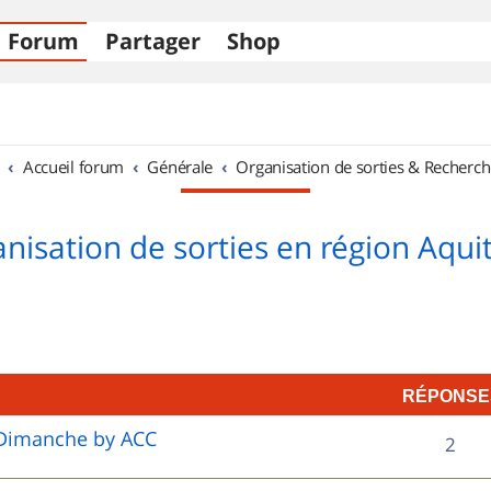
Forum
Partager
Shop
Accueil forum
Générale
Organisation de sorties & Recherch
nisation de sorties en région Aqui
RÉPONSE
e Dimanche by ACC
R
2
é