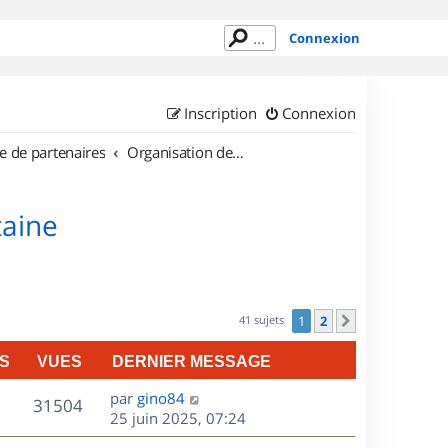
Connexion
Inscription
Connexion
e de partenaires
Organisation de sorties en région Aquitaine
taine
41 sujets
1
2
Suivant
S
VUES
DERNIER MESSAGE
D
par
gino84
V
31504
e
25 juin 2025, 07:24
r
u