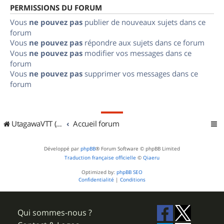
PERMISSIONS DU FORUM
Vous
ne pouvez pas
publier de nouveaux sujets dans ce
forum
Vous
ne pouvez pas
répondre aux sujets dans ce forum
Vous
ne pouvez pas
modifier vos messages dans ce
forum
Vous
ne pouvez pas
supprimer vos messages dans ce
forum
UtagawaVTT (Randos VTT et VTTAE avec traces GPS)
Accueil forum
Développé par
phpBB
® Forum Software © phpBB Limited
Traduction française officielle
©
Qiaeru
Optimized by:
phpBB SEO
Confidentialité
|
Conditions
Qui sommes-nous ?