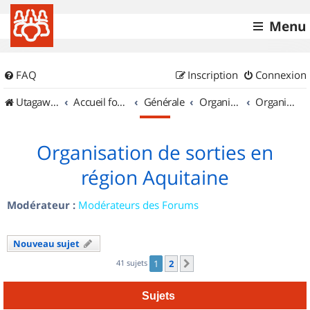
Menu
FAQ
Inscription
Connexion
UtagawaVTT (Randos VTT et VTTAE avec traces GPS)
Accueil forum
Générale
Organisation de sorties & Recherche de partenaires
Organisation de sorties en région Aquitaine
Organisation de sorties en
région Aquitaine
Modérateur :
Modérateurs des Forums
Nouveau sujet
41 sujets
1
2
Suivant
Sujets