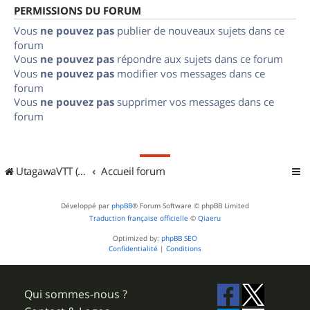
PERMISSIONS DU FORUM
Vous
ne pouvez pas
publier de nouveaux sujets dans ce
forum
Vous
ne pouvez pas
répondre aux sujets dans ce forum
Vous
ne pouvez pas
modifier vos messages dans ce
forum
Vous
ne pouvez pas
supprimer vos messages dans ce
forum
UtagawaVTT (Randos VTT et VTTAE avec traces GPS)
Accueil forum
Développé par
phpBB
® Forum Software © phpBB Limited
Traduction française officielle
©
Qiaeru
Optimized by:
phpBB SEO
Confidentialité
|
Conditions
Qui sommes-nous ?