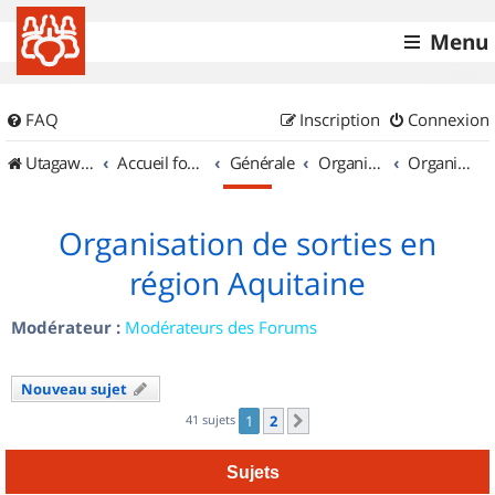
Menu
FAQ
Inscription
Connexion
UtagawaVTT (Randos VTT et VTTAE avec traces GPS)
Accueil forum
Générale
Organisation de sorties & Recherche de partenaires
Organisation de sorties en région Aquitaine
Organisation de sorties en
région Aquitaine
Modérateur :
Modérateurs des Forums
Nouveau sujet
41 sujets
1
2
Suivant
Sujets