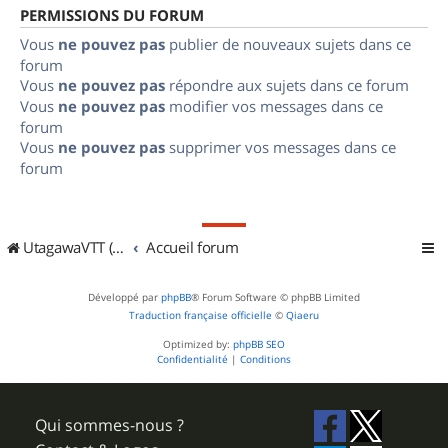
PERMISSIONS DU FORUM
Vous
ne pouvez pas
publier de nouveaux sujets dans ce
forum
Vous
ne pouvez pas
répondre aux sujets dans ce forum
Vous
ne pouvez pas
modifier vos messages dans ce
forum
Vous
ne pouvez pas
supprimer vos messages dans ce
forum
UtagawaVTT (Randos VTT et VTTAE avec traces GPS)
Accueil forum
Développé par
phpBB
® Forum Software © phpBB Limited
Traduction française officielle
©
Qiaeru
Optimized by:
phpBB SEO
Confidentialité
|
Conditions
Qui sommes-nous ?