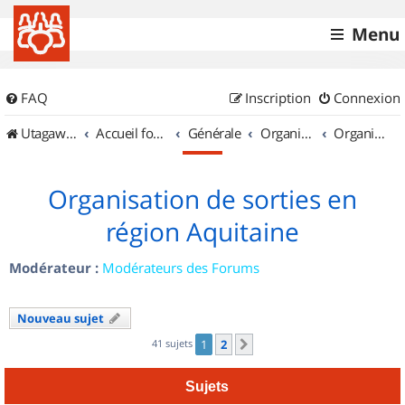
Menu
FAQ
Inscription
Connexion
UtagawaVTT (Randos VTT et VTTAE avec traces GPS)
Accueil forum
Générale
Organisation de sorties & Recherche de partenaires
Organisation de sorties en région Aquitaine
Organisation de sorties en
région Aquitaine
Modérateur :
Modérateurs des Forums
Nouveau sujet
41 sujets
1
2
Suivant
Sujets