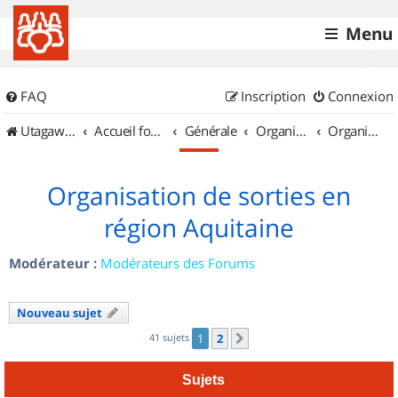
Menu
FAQ
Inscription
Connexion
UtagawaVTT (Randos VTT et VTTAE avec traces GPS)
Accueil forum
Générale
Organisation de sorties & Recherche de partenaires
Organisation de sorties en région Aquitaine
Organisation de sorties en
région Aquitaine
Modérateur :
Modérateurs des Forums
Nouveau sujet
41 sujets
1
2
Suivant
Sujets