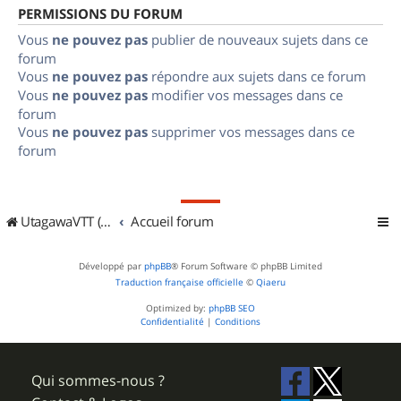
PERMISSIONS DU FORUM
Vous
ne pouvez pas
publier de nouveaux sujets dans ce
forum
Vous
ne pouvez pas
répondre aux sujets dans ce forum
Vous
ne pouvez pas
modifier vos messages dans ce
forum
Vous
ne pouvez pas
supprimer vos messages dans ce
forum
UtagawaVTT (Randos VTT et VTTAE avec traces GPS)
Accueil forum
Développé par
phpBB
® Forum Software © phpBB Limited
Traduction française officielle
©
Qiaeru
Optimized by:
phpBB SEO
Confidentialité
|
Conditions
Qui sommes-nous ?