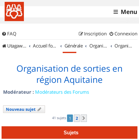
Menu
FAQ
Inscription
Connexion
UtagawaVTT (Randos VTT et VTTAE avec traces GPS)
Accueil forum
Générale
Organisation de sorties & Recherche de partenaires
Organisation de sorties en région Aquitaine
Organisation de sorties en
région Aquitaine
Modérateur :
Modérateurs des Forums
Nouveau sujet
41 sujets
1
2
Suivant
Sujets