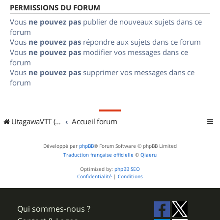
PERMISSIONS DU FORUM
Vous
ne pouvez pas
publier de nouveaux sujets dans ce
forum
Vous
ne pouvez pas
répondre aux sujets dans ce forum
Vous
ne pouvez pas
modifier vos messages dans ce
forum
Vous
ne pouvez pas
supprimer vos messages dans ce
forum
UtagawaVTT (Randos VTT et VTTAE avec traces GPS)
Accueil forum
Développé par
phpBB
® Forum Software © phpBB Limited
Traduction française officielle
©
Qiaeru
Optimized by:
phpBB SEO
Confidentialité
|
Conditions
Qui sommes-nous ?