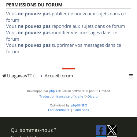
PERMISSIONS DU FORUM
Vous
ne pouvez pas
publier de nouveaux sujets dans ce
forum
Vous
ne pouvez pas
répondre aux sujets dans ce forum
Vous
ne pouvez pas
modifier vos messages dans ce
forum
Vous
ne pouvez pas
supprimer vos messages dans ce
forum
UtagawaVTT (Randos VTT et VTTAE avec traces GPS)
Accueil forum
Développé par
phpBB
® Forum Software © phpBB Limited
Traduction française officielle
©
Qiaeru
Optimized by:
phpBB SEO
Confidentialité
|
Conditions
Qui sommes-nous ?