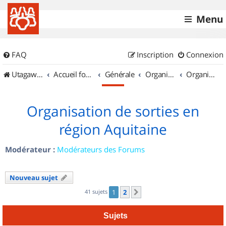
Menu
FAQ
Inscription
Connexion
UtagawaVTT (Randos VTT et VTTAE avec traces GPS)
Accueil forum
Générale
Organisation de sorties & Recherche de partenaires
Organisation de sorties en région Aquitaine
Organisation de sorties en
région Aquitaine
Modérateur :
Modérateurs des Forums
Nouveau sujet
41 sujets
1
2
Suivant
Sujets