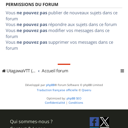
PERMISSIONS DU FORUM
Vous
ne pouvez pas
publier de nouveaux sujets dans ce
forum
Vous
ne pouvez pas
répondre aux sujets dans ce forum
Vous
ne pouvez pas
modifier vos messages dans ce
forum
Vous
ne pouvez pas
supprimer vos messages dans ce
forum
UtagawaVTT (Randos VTT et VTTAE avec traces GPS)
Accueil forum
Développé par
phpBB
® Forum Software © phpBB Limited
Traduction française officielle
©
Qiaeru
Optimized by:
phpBB SEO
Confidentialité
|
Conditions
Qui sommes-nous ?