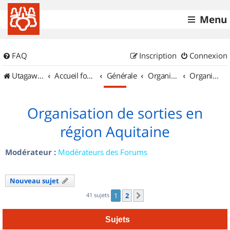
Menu
FAQ
Inscription
Connexion
UtagawaVTT (Randos VTT et VTTAE avec traces GPS)
Accueil forum
Générale
Organisation de sorties & Recherche de partenaires
Organisation de sorties en région Aquitaine
Organisation de sorties en
région Aquitaine
Modérateur :
Modérateurs des Forums
Nouveau sujet
41 sujets
1
2
Suivant
Sujets