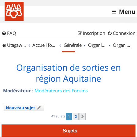
Menu
FAQ
Inscription
Connexion
UtagawaVTT (Randos VTT et VTTAE avec traces GPS)
Accueil forum
Générale
Organisation de sorties & Recherche de partenaires
Organisation de sorties en région Aquitaine
Organisation de sorties en
région Aquitaine
Modérateur :
Modérateurs des Forums
Nouveau sujet
41 sujets
1
2
Suivant
Sujets