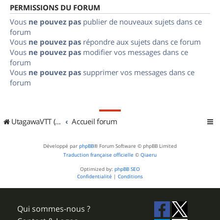
PERMISSIONS DU FORUM
Vous
ne pouvez pas
publier de nouveaux sujets dans ce
forum
Vous
ne pouvez pas
répondre aux sujets dans ce forum
Vous
ne pouvez pas
modifier vos messages dans ce
forum
Vous
ne pouvez pas
supprimer vos messages dans ce
forum
UtagawaVTT (Randos VTT et VTTAE avec traces GPS)
Accueil forum
Développé par
phpBB
® Forum Software © phpBB Limited
Traduction française officielle
©
Qiaeru
Optimized by:
phpBB SEO
Confidentialité
|
Conditions
Qui sommes-nous ?