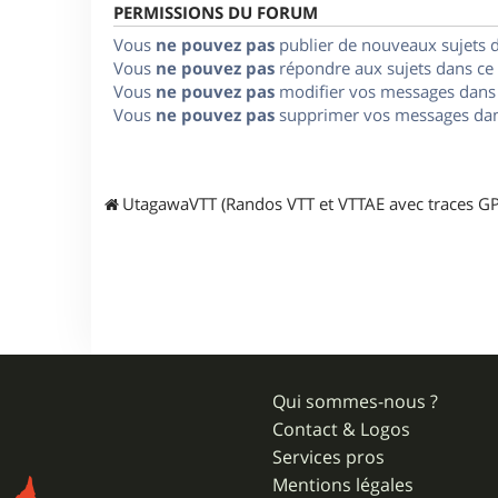
PERMISSIONS DU FORUM
Vous
ne pouvez pas
publier de nouveaux sujets 
Vous
ne pouvez pas
répondre aux sujets dans ce
Vous
ne pouvez pas
modifier vos messages dans
Vous
ne pouvez pas
supprimer vos messages dan
UtagawaVTT (Randos VTT et VTTAE avec traces GP
Qui sommes-nous ?
Contact & Logos
Services pros
Mentions légales