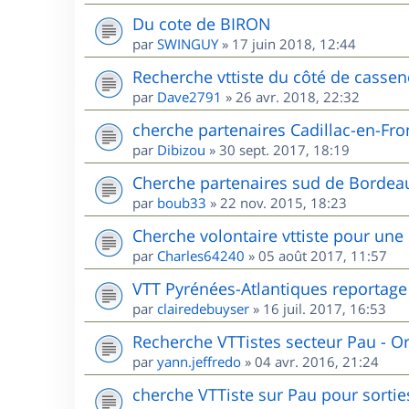
Du cote de BIRON
par
SWINGUY
»
17 juin 2018, 12:44
Recherche vttiste du côté de cassen
par
Dave2791
»
26 avr. 2018, 22:32
cherche partenaires Cadillac-en-Fr
par
Dibizou
»
30 sept. 2017, 18:19
Cherche partenaires sud de Bordea
par
boub33
»
22 nov. 2015, 18:23
Cherche volontaire vttiste pour une
par
Charles64240
»
05 août 2017, 11:57
VTT Pyrénées-Atlantiques reportage
par
clairedebuyser
»
16 juil. 2017, 16:53
Recherche VTTistes secteur Pau - O
par
yann.jeffredo
»
04 avr. 2016, 21:24
cherche VTTiste sur Pau pour sorties