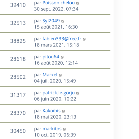
D
par
Poisson chelou
n
V
39410
e
e
30 sept. 2022, 07:34
i
r
u
e
s
D
par
Syl2049
n
r
V
32513
e
e
15 août 2021, 16:30
i
m
r
u
e
e
s
D
par
fabien333@free.fr
n
r
V
s
38825
e
e
18 mars 2021, 15:18
i
m
s
r
u
e
e
a
s
D
par
pitou64
n
r
V
s
28618
g
e
e
16 août 2020, 12:14
i
m
s
e
r
u
e
e
a
s
D
par
Marxel
n
r
V
s
28502
g
e
e
04 juil. 2020, 15:49
i
m
s
e
r
u
e
e
a
s
D
par
patrick.le-gorju
n
r
V
s
31317
g
e
e
06 juin 2020, 10:22
i
m
s
e
r
u
e
e
a
s
D
par
Kakoïbis
n
r
V
s
28370
g
e
e
18 mai 2020, 23:13
i
m
s
e
r
u
e
e
a
s
D
par
markitos
n
r
V
s
30450
g
e
e
10 oct. 2019, 06:39
i
m
s
e