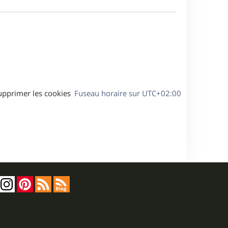
e
a
s
g
s
e
a
g
e
upprimer les cookies
Fuseau horaire sur
UTC+02:00