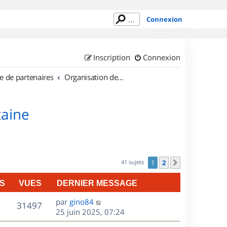
Connexion
Inscription
Connexion
e de partenaires
Organisation de sorties en région Aquitaine
taine
41 sujets
1
2
Suivant
S
VUES
DERNIER MESSAGE
D
par
gino84
V
31497
e
25 juin 2025, 07:24
r
u