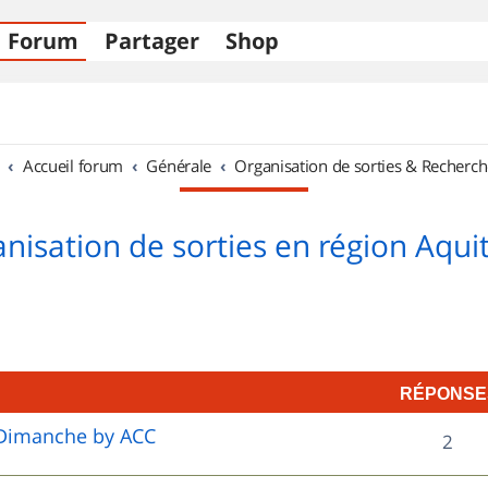
Forum
Partager
Shop
Accueil forum
Générale
Organisation de sorties & Recherch
nisation de sorties en région Aqui
RÉPONSE
e Dimanche by ACC
R
2
é