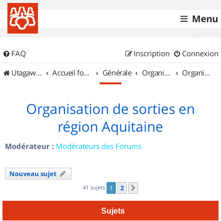
Menu
FAQ
Inscription
Connexion
UtagawaVTT (Randos VTT et VTTAE avec traces GPS)
Accueil forum
Générale
Organisation de sorties & Recherche de partenaires
Organisation de sorties en région Aquitaine
Organisation de sorties en
région Aquitaine
Modérateur :
Modérateurs des Forums
Nouveau sujet
41 sujets
1
2
Suivant
Sujets