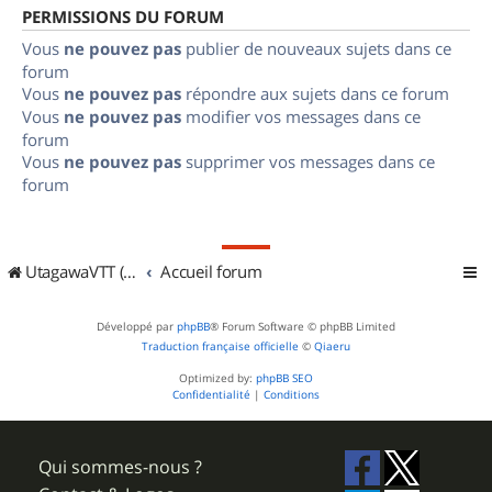
PERMISSIONS DU FORUM
Vous
ne pouvez pas
publier de nouveaux sujets dans ce
forum
Vous
ne pouvez pas
répondre aux sujets dans ce forum
Vous
ne pouvez pas
modifier vos messages dans ce
forum
Vous
ne pouvez pas
supprimer vos messages dans ce
forum
UtagawaVTT (Randos VTT et VTTAE avec traces GPS)
Accueil forum
Développé par
phpBB
® Forum Software © phpBB Limited
Traduction française officielle
©
Qiaeru
Optimized by:
phpBB SEO
Confidentialité
|
Conditions
Qui sommes-nous ?